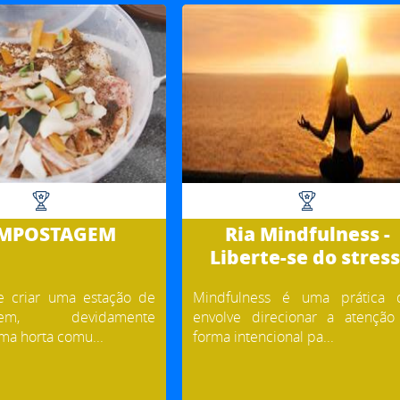
MPOSTAGEM
Ria Mindfulness -
Liberte-se do stress
e criar uma estação de
Mindfulness é uma prática 
agem, devidamente
envolve direcionar a atenção
ma horta comu...
forma intencional pa...