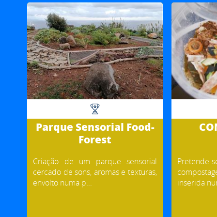
Parque Sensorial Food-
CO
Forest
Criação de um parque sensorial
Pretende-s
cercado de sons, aromas e texturas,
compost
envolto numa p...
inserida nu