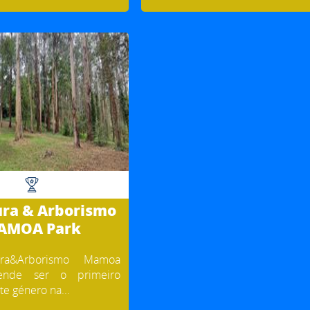
ra & Arborismo
AMOA Park
ra&Arborismo Mamoa
tende ser o primeiro
e género na...