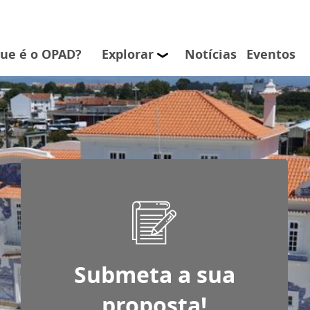
iza cookies para melhorar a sua experiência neste website.
aceit
que é o OPAD?
Explorar
Notícias
Eventos
Submeta a sua
proposta!