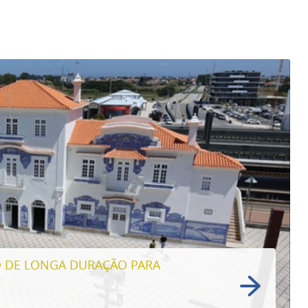
'
stas finalistas
O DE LONGA DURAÇÃO PARA
ireta 2023
'