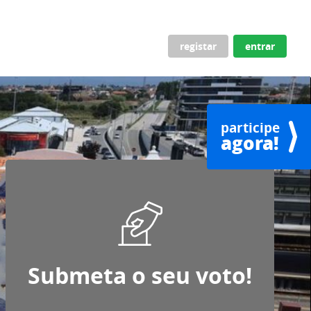
ar e continuar
registar
entrar
participe
agora!
Submeta o seu voto!