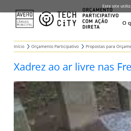
Este site util
O 
Início
Orçamento Participativo
Propostas para Orçame
Xadrez ao ar livre nas Fr