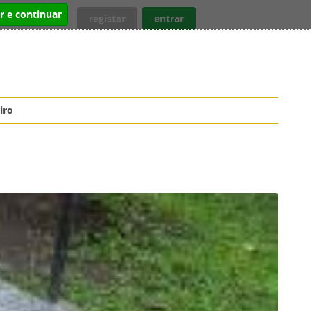
ar e continuar
registar
entrar
iro