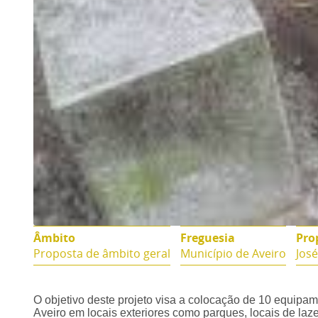
Âmbito
Freguesia
Pro
Proposta de âmbito geral
Município de Aveiro
José
O objetivo deste projeto visa a colocação de 10 equip
Aveiro em locais exteriores como parques, locais de lazer