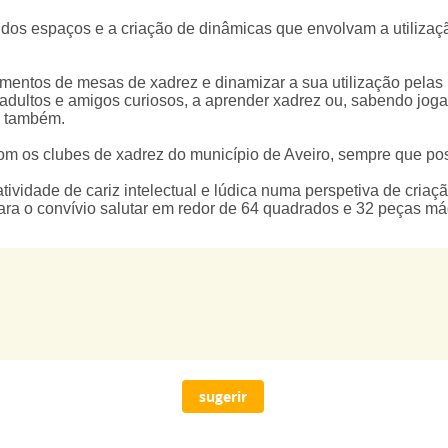
ão dos espaços e a criação de dinâmicas que envolvam a utiliz
mentos de mesas de xadrez e dinamizar a sua utilização pelas
 adultos e amigos curiosos, a aprender xadrez ou, sabendo jogar
o também.
 com os clubes de xadrez do município de Aveiro, sempre que po
vidade de cariz intelectual e lúdica numa perspetiva de criaç
para o convívio salutar em redor de 64 quadrados e 32 peças má
sugerir