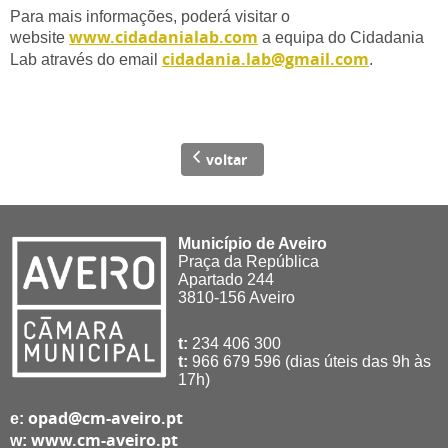
Para mais informações, poderá visitar o
www.cidadanialab.com
website
a equipa do Cidadania
cidadania.lab@gmail.com
Lab através do email
.
voltar
Município de Aveiro
Praça da República
Apartado 244
3810-156 Aveiro
t:
234 406 300
t:
966 679 596 (dias úteis das 9h às
17h)
opad@cm-aveiro.pt
e:
www.cm-aveiro.pt
w: