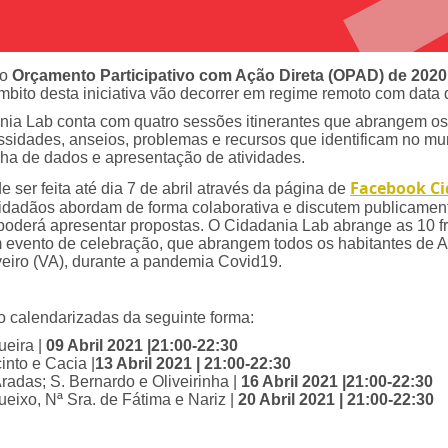
do
Orçamento Participativo com Ação Direta (OPAD) de 2020
mbito desta iniciativa vão decorrer em regime remoto com data 
dania Lab conta com quatro sessões itinerantes que abrangem o
idades, anseios, problemas e recursos que identificam no mun
lha de dados e apresentação de atividades.
Facebook Ci
 ser feita até dia 7 de abril através da página de
os cidadãos abordam de forma colaborativa e discutem publicam
poderá apresentar propostas. O Cidadania Lab abrange as 10 f
 evento de celebração,
que abrangem todos os habitantes de Av
Aveiro (VA), durante a pandemia Covid19.
o calendarizadas da seguinte forma:
ueira |
09 Abril 2021 |21:00-22:30
into e Cacia |
13 Abril 2021 | 21:00-22:30
adas; S. Bernardo e Oliveirinha |
16 Abril 2021 |21:00-22:30
eixo, Nª Sra. de Fátima e Nariz |
20 Abril 2021 | 21:00-22:30