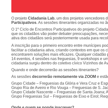
O projeto
Cidadania Lab
, um dos projetos vencedores 
Participativos
. As sessões itinerantes organizadas no â
O 1º Ciclo de Encontros Participativos do projeto Cida
que os cidadãos vão poder debater preocupações, necess
ativa dos cidadãos será posteriormente usada para reco
A inscrição para o primeiro encontro entre munícipes pode
facilitar a cidadania ativa, criando contextos em que 
encontrarem soluções mais eficazes. Qualquer cidadão 
14 eventos, 4 sessões nas freguesias, 9 workshops e um
cidadania surgiu dentro do coletivo cívico Vizinhos de 
Quando e onde decorrerão as sessões itinerantes?
As sessões
decorrerão remotamente via ZOOM
e estã
Grupo Cidade – Freguesias da Glória e Vera Cruz e Esg
Grupo Ria de Aveiro e Rio Vouga – Freguesias de S. Jac
Grupo Cidade Nascente – Freguesias de Santa Joana; Ar
Grupo Freguesias Sul – Freguesias de Eixo e Eirol; Requ
Onde e quem se ponde inscrever?