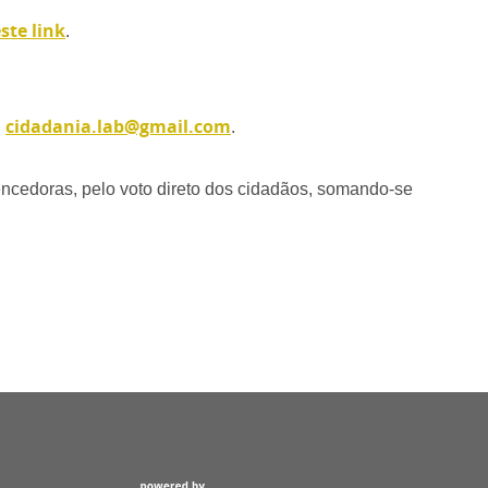
ste link
.
cidadania.lab@gmail.com
l
.
encedoras, pelo voto direto dos cidadãos, somando-se